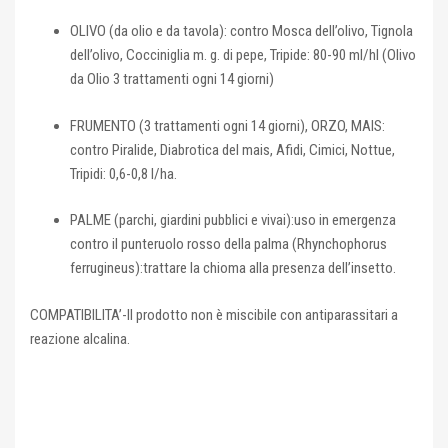
OLIVO (da olio e da tavola): contro Mosca dell’olivo, Tignola
dell’olivo, Cocciniglia m. g. di pepe, Tripide: 80-90 ml/hl (Olivo
da Olio 3 trattamenti ogni 14 giorni)
FRUMENTO (3 trattamenti ogni 14 giorni), ORZO, MAIS:
contro Piralide, Diabrotica del mais, Afidi, Cimici, Nottue,
Tripidi: 0,6-0,8 l/ha.
PALME (parchi, giardini pubblici e vivai):uso in emergenza
contro il punteruolo rosso della palma (Rhynchophorus
ferrugineus):trattare la chioma alla presenza dell’insetto.
COMPATIBILITA’-Il prodotto non è miscibile con antiparassitari a
reazione alcalina.