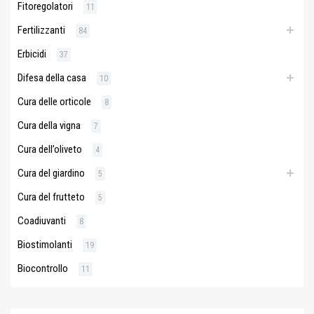
Fitoregolatori
11
Fertilizzanti
84
Erbicidi
37
Difesa della casa
10
Cura delle orticole
8
Cura della vigna
7
Cura dell’oliveto
4
Cura del giardino
5
Cura del frutteto
5
Coadiuvanti
8
Biostimolanti
19
Biocontrollo
11