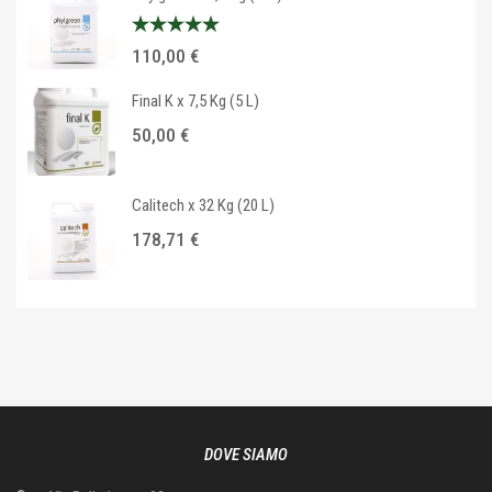
Valutato
110,00
€
5.00
su 5
Final K x 7,5 Kg (5 L)
50,00
€
Calitech x 32 Kg (20 L)
178,71
€
DOVE SIAMO