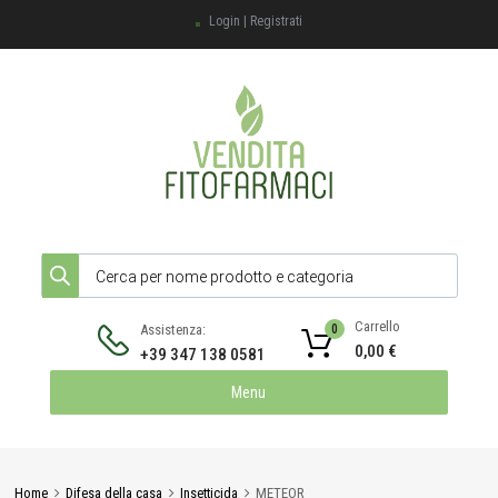
Login | Registrati
Products search
Carrello
Assistenza:
0
0,00
€
+39 347 138 0581
Skip
Menu
to
content
Home
Difesa della casa
Insetticida
METEOR